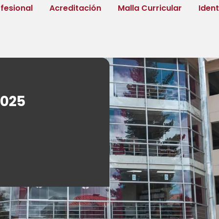
fesional
Acreditación
Malla Curricular
Iden
2025