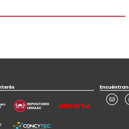
nterés
Encuéntran