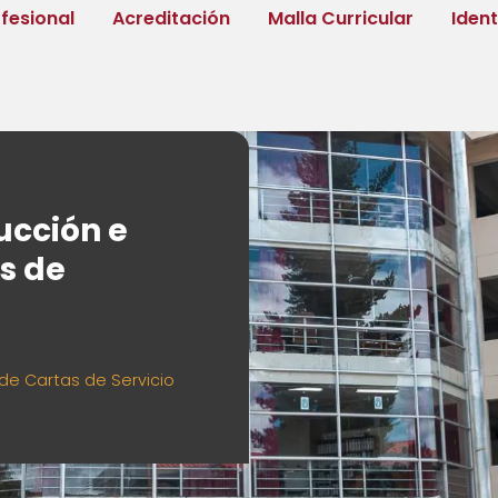
fesional
Acreditación
Malla Curricular
Iden
ucción e
s de
de Cartas de Servicio