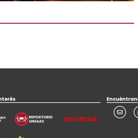
nterés
Encuéntran